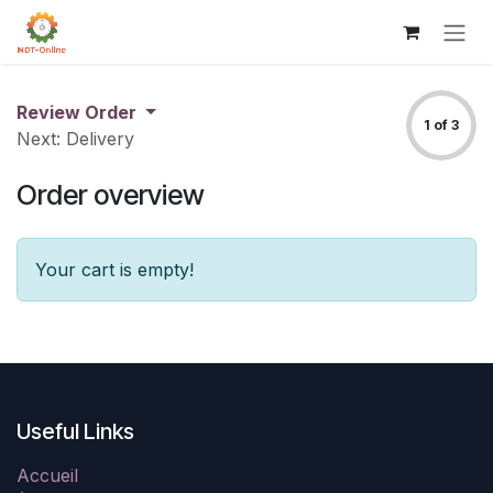
Skip to Content
Review Order
1 of 3
Next: Delivery
Order overview
Your cart is empty!
Useful Links
Accueil